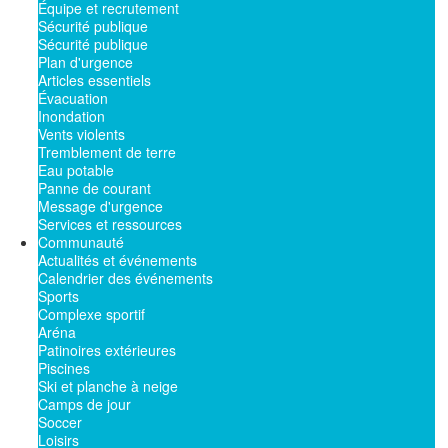
Équipe et recrutement
Sécurité publique
Sécurité publique
Plan d'urgence
Articles essentiels
Évacuation
Inondation
Vents violents
Tremblement de terre
Eau potable
Panne de courant
Message d'urgence
Services et ressources
Communauté
Actualités et événements
Calendrier des événements
Sports
Complexe sportif
Aréna
Patinoires extérieures
Piscines
Ski et planche à neige
Camps de jour
Soccer
Loisirs