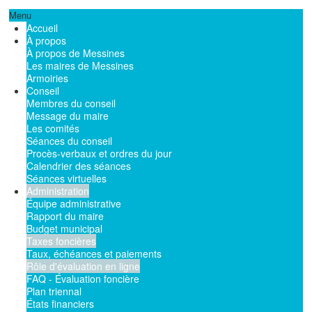
Menu
Accueil
À propos
À propos de Messines
Les maires de Messines
Armoiries
Conseil
Membres du conseil
Message du maire
Les comités
Séances du conseil
Procès-verbaux et ordres du jour
Calendrier des séances
Séances virtuelles
Administration
Équipe administrative
Rapport du maire
Budget municipal
Taxes foncières
Taux, échéances et paiements
Rôle d'évaluation en ligne
FAQ - Évaluation foncière
Plan triennal
États financiers