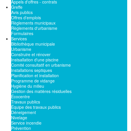
Appels d'offres - contrats
Greffe
Avis publics
Offres d'emplois
Règlements municipaux
Règlements d'urbanisme
Formulaires
Services
Bibliothèque municipale
Urbanisme
Construire et rénover
Instsallation d'une piscine
Comité consultatif en urbanisme
Installations septiques
Planification et installation
Programme de vidange
Hygiène du milieu
Gestion des matières résiduelles
Écocentre
Travaux publics
Équipe des travaux publics
Déneigement
Nivelage
Service incendie
Prévention