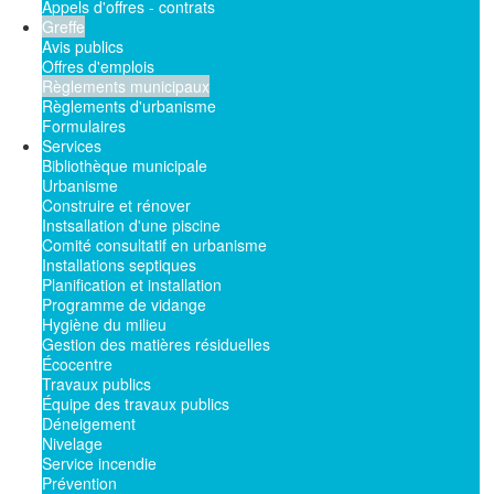
Appels d'offres - contrats
Greffe
Avis publics
Offres d'emplois
Règlements municipaux
Règlements d'urbanisme
Formulaires
Services
Bibliothèque municipale
Urbanisme
Construire et rénover
Instsallation d'une piscine
Comité consultatif en urbanisme
Installations septiques
Planification et installation
Programme de vidange
Hygiène du milieu
Gestion des matières résiduelles
Écocentre
Travaux publics
Équipe des travaux publics
Déneigement
Nivelage
Service incendie
Prévention