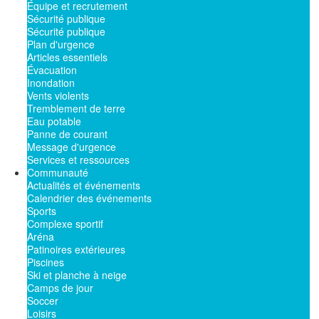
Équipe et recrutement
Sécurité publique
Sécurité publique
Plan d'urgence
Articles essentiels
Évacuation
Inondation
Vents violents
Tremblement de terre
Eau potable
Panne de courant
Message d'urgence
Services et ressources
Communauté
Actualités et événements
Calendrier des événements
Sports
Complexe sportif
Aréna
Patinoires extérieures
Piscines
Ski et planche à neige
Camps de jour
Soccer
Loisirs