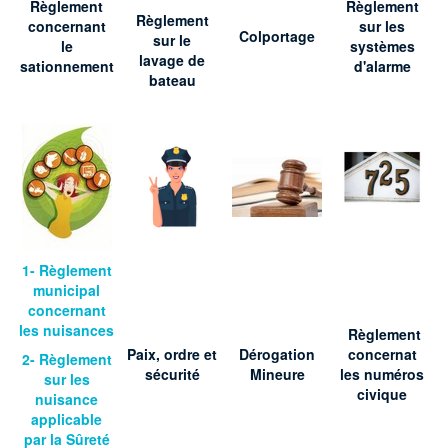
Règlement
Règlement
Règlement
concernant
sur les
Colportage
sur le
le
systèmes
lavage de
sationnement
d'alarme
bateau
1- Règlement
municipal
concernant
les
nuisances
Règlement
Paix, ordre et
Dérogation
concernat
2- Règlement
sécurité
Mineure
les numéros
sur les
civique
nuisance
applicable
par la Sûreté