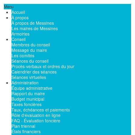
Menu
Accueil
À propos
À propos de Messines
Les maires de Messines
Armoiries
Conseil
Membres du conseil
Message du maire
Les comités
Séances du conseil
Procès-verbaux et ordres du jour
Calendrier des séances
Séances virtuelles
Administration
Équipe administrative
Rapport du maire
Budget municipal
Taxes foncières
Taux, échéances et paiements
Rôle d'évaluation en ligne
FAQ - Évaluation foncière
Plan triennal
États financiers