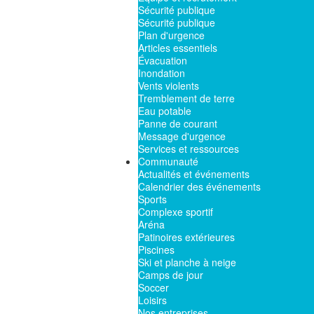
Sécurité publique
Sécurité publique
Plan d'urgence
Articles essentiels
Évacuation
Inondation
Vents violents
Tremblement de terre
Eau potable
Panne de courant
Message d'urgence
Services et ressources
Communauté
Actualités et événements
Calendrier des événements
Sports
Complexe sportif
Aréna
Patinoires extérieures
Piscines
Ski et planche à neige
Camps de jour
Soccer
Loisirs
Nos entreprises