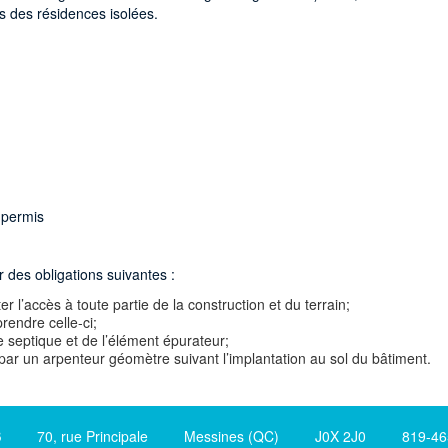
es des résidences isolées.
 permis
r des obligations suivantes :
ter l’accès à toute partie de la construction et du terrain;
rendre celle-ci;
 septique et de l’élément épurateur;
é par un arpenteur géomètre suivant l’implantation au sol du bâtiment.
S
70, rue Principale Messines (QC) J0X 2J0 819-465