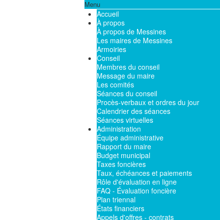
Menu
Accueil
À propos
À propos de Messines
Les maires de Messines
Armoiries
Conseil
Membres du conseil
Message du maire
Les comités
Séances du conseil
Procès-verbaux et ordres du jour
Calendrier des séances
Séances virtuelles
Administration
Équipe administrative
Rapport du maire
Budget municipal
Taxes foncières
Taux, échéances et paiements
Rôle d'évaluation en ligne
FAQ - Évaluation foncière
Plan triennal
États financiers
Appels d'offres - contrats