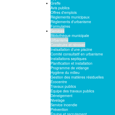
Greffe
Avis publics
Offres d'emplois
Règlements municipaux
Règlements d'urbanisme
Formulaires
Services
Bibliothèque municipale
Urbanisme
Construire et rénover
Instsallation d'une piscine
Comité consultatif en urbanisme
Installations septiques
Planification et installation
Programme de vidange
Hygiène du milieu
Gestion des matières résiduelles
Écocentre
Travaux publics
Équipe des travaux publics
Déneigement
Nivelage
Service incendie
Prévention
Équipe et recrutement