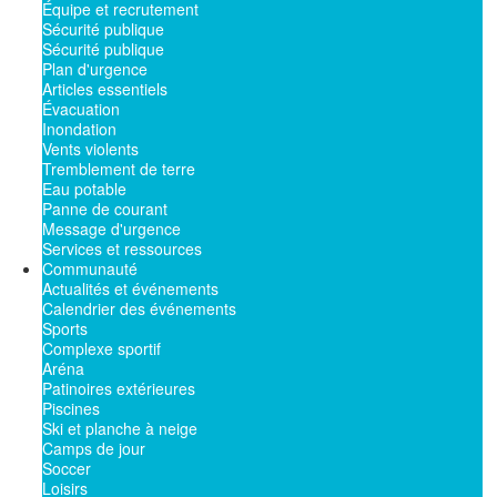
Équipe et recrutement
Sécurité publique
Sécurité publique
Plan d'urgence
Articles essentiels
Évacuation
Inondation
Vents violents
Tremblement de terre
Eau potable
Panne de courant
Message d'urgence
Services et ressources
Communauté
Actualités et événements
Calendrier des événements
Sports
Complexe sportif
Aréna
Patinoires extérieures
Piscines
Ski et planche à neige
Camps de jour
Soccer
Loisirs