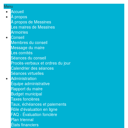
Menu
Accueil
À propos
À propos de Messines
Les maires de Messines
Armoiries
Conseil
Membres du conseil
Message du maire
Les comités
Séances du conseil
Procès-verbaux et ordres du jour
Calendrier des séances
Séances virtuelles
Administration
Équipe administrative
Rapport du maire
Budget municipal
Taxes foncières
Taux, échéances et paiements
Rôle d'évaluation en ligne
FAQ - Évaluation foncière
Plan triennal
États financiers