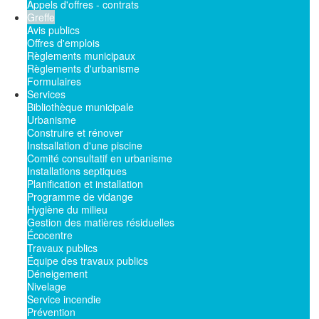
Appels d'offres - contrats
Greffe
Avis publics
Offres d'emplois
Règlements municipaux
Règlements d'urbanisme
Formulaires
Services
Bibliothèque municipale
Urbanisme
Construire et rénover
Instsallation d'une piscine
Comité consultatif en urbanisme
Installations septiques
Planification et installation
Programme de vidange
Hygiène du milieu
Gestion des matières résiduelles
Écocentre
Travaux publics
Équipe des travaux publics
Déneigement
Nivelage
Service incendie
Prévention