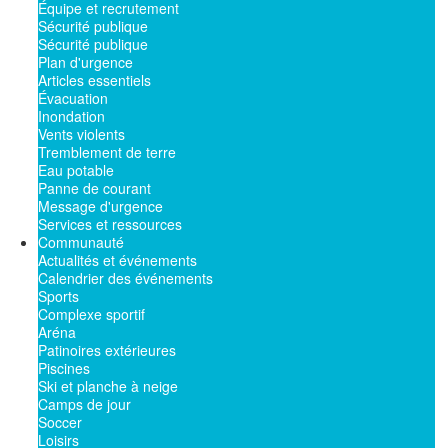
Équipe et recrutement
Sécurité publique
Sécurité publique
Plan d'urgence
Articles essentiels
Évacuation
Inondation
Vents violents
Tremblement de terre
Eau potable
Panne de courant
Message d'urgence
Services et ressources
Communauté
Actualités et événements
Calendrier des événements
Sports
Complexe sportif
Aréna
Patinoires extérieures
Piscines
Ski et planche à neige
Camps de jour
Soccer
Loisirs