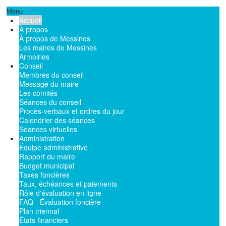
Menu
Accueil
À propos
À propos de Messines
Les maires de Messines
Armoiries
Conseil
Membres du conseil
Message du maire
Les comités
Séances du conseil
Procès-verbaux et ordres du jour
Calendrier des séances
Séances virtuelles
Administration
Équipe administrative
Rapport du maire
Budget municipal
Taxes foncières
Taux, échéances et paiements
Rôle d'évaluation en ligne
FAQ - Évaluation foncière
Plan triennal
États financiers