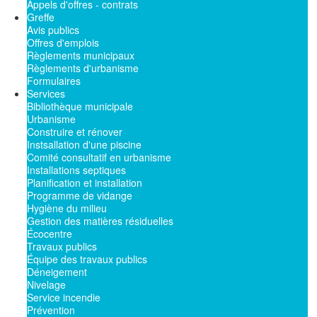
Appels d'offres - contrats
Greffe
Avis publics
Offres d'emplois
Règlements municipaux
Règlements d'urbanisme
Formulaires
Services
Bibliothèque municipale
Urbanisme
Construire et rénover
Instsallation d'une piscine
Comité consultatif en urbanisme
Installations septiques
Planification et installation
Programme de vidange
Hygiène du milieu
Gestion des matières résiduelles
Écocentre
Travaux publics
Équipe des travaux publics
Déneigement
Nivelage
Service incendie
Prévention