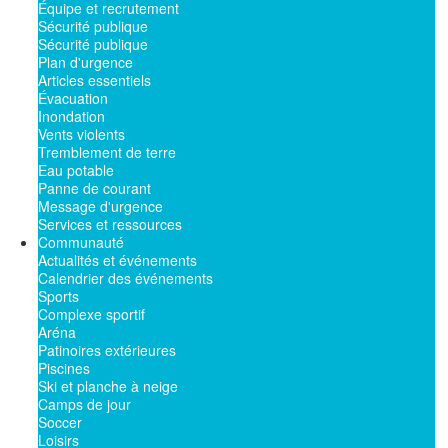
Équipe et recrutement
Sécurité publique
Sécurité publique
Plan d'urgence
Articles essentiels
Évacuation
Inondation
Vents violents
Tremblement de terre
Eau potable
Panne de courant
Message d'urgence
Services et ressources
Communauté
Actualités et événements
Calendrier des événements
Sports
Complexe sportif
Aréna
Patinoires extérieures
Piscines
Ski et planche à neige
Camps de jour
Soccer
Loisirs