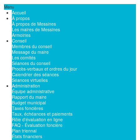
Menu
Accueil
À propos
À propos de Messines
Les maires de Messines
Armoiries
Conseil
Membres du conseil
Message du maire
Les comités
Séances du conseil
Procès-verbaux et ordres du jour
Calendrier des séances
Séances virtuelles
Administration
Équipe administrative
Rapport du maire
Budget municipal
Taxes foncières
Taux, échéances et paiements
Rôle d'évaluation en ligne
FAQ - Évaluation foncière
Plan triennal
États financiers