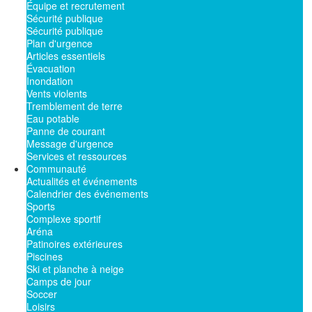
Équipe et recrutement
Sécurité publique
Sécurité publique
Plan d'urgence
Articles essentiels
Évacuation
Inondation
Vents violents
Tremblement de terre
Eau potable
Panne de courant
Message d'urgence
Services et ressources
Communauté
Actualités et événements
Calendrier des événements
Sports
Complexe sportif
Aréna
Patinoires extérieures
Piscines
Ski et planche à neige
Camps de jour
Soccer
Loisirs