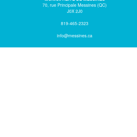
70, rue Principale Messines (QC)
J0X 2J0
819-465-2323
info@messines.ca