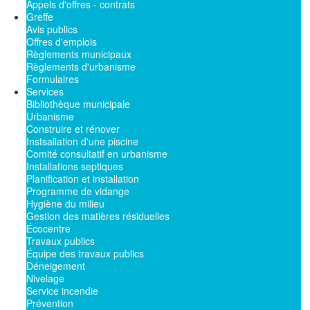
Appels d'offres - contrats
Greffe
Avis publics
Offres d'emplois
Règlements municipaux
Règlements d'urbanisme
Formulaires
Services
Bibliothèque municipale
Urbanisme
Construire et rénover
Instsallation d'une piscine
Comité consultatif en urbanisme
Installations septiques
Planification et installation
Programme de vidange
Hygiène du milieu
Gestion des matières résiduelles
Écocentre
Travaux publics
Équipe des travaux publics
Déneigement
Nivelage
Service incendie
Prévention