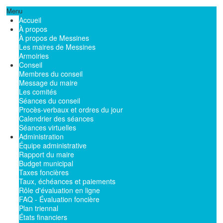
Menu
Accueil
À propos
À propos de Messines
Les maires de Messines
Armoiries
Conseil
Membres du conseil
Message du maire
Les comités
Séances du conseil
Procès-verbaux et ordres du jour
Calendrier des séances
Séances virtuelles
Administration
Équipe administrative
Rapport du maire
Budget municipal
Taxes foncières
Taux, échéances et paiements
Rôle d'évaluation en ligne
FAQ - Évaluation foncière
Plan triennal
États financiers