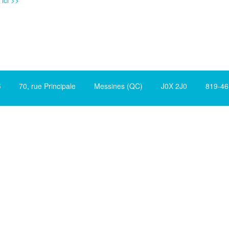
 ici >>
S
70, rue Principale Messines (QC) J0X 2J0 819-465