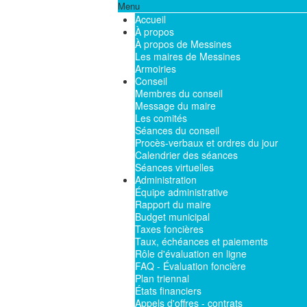
Menu
Accueil
À propos
À propos de Messines
Les maires de Messines
Armoiries
Conseil
Membres du conseil
Message du maire
Les comités
Séances du conseil
Procès-verbaux et ordres du jour
Calendrier des séances
Séances virtuelles
Administration
Équipe administrative
Rapport du maire
Budget municipal
Taxes foncières
Taux, échéances et paiements
Rôle d'évaluation en ligne
FAQ - Évaluation foncière
Plan triennal
États financiers
Appels d'offres - contrats