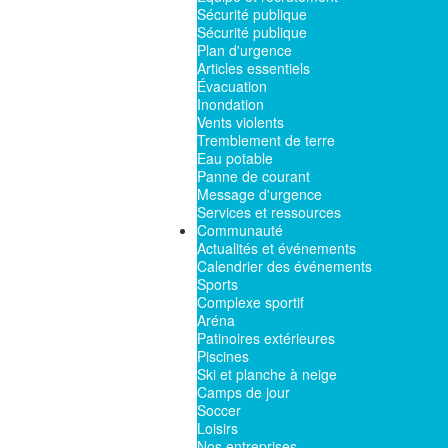
Sécurité publique
Sécurité publique
Plan d'urgence
Articles essentiels
Évacuation
Inondation
Vents violents
Tremblement de terre
Eau potable
Panne de courant
Message d'urgence
Services et ressources
Communauté
Actualités et événements
Calendrier des événements
Sports
Complexe sportif
Aréna
Patinoires extérieures
Piscines
Ski et planche à neige
Camps de jour
Soccer
Loisirs
Nos entreprises