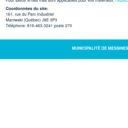
Pour savoir si des frais sont applicables pour vos matériaux,
cliquez
Coordonnées du site:
161, rue du Parc Industriel
Maniwaki (Québec) J9E 3P3
Téléphone: 819-463-3241 poste 270
MUNICIPALITÉ DE MESSINE