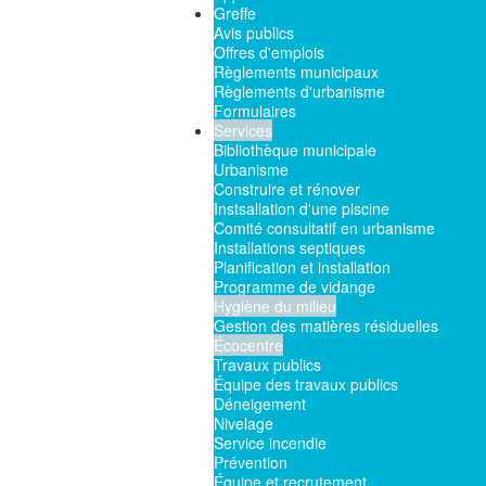
Greffe
Avis publics
Offres d'emplois
Règlements municipaux
Règlements d'urbanisme
Formulaires
Services
Bibliothèque municipale
Urbanisme
Construire et rénover
Instsallation d'une piscine
Comité consultatif en urbanisme
Installations septiques
Planification et installation
Programme de vidange
Hygiène du milieu
Gestion des matières résiduelles
Écocentre
Travaux publics
Équipe des travaux publics
Déneigement
Nivelage
Service incendie
Prévention
Équipe et recrutement