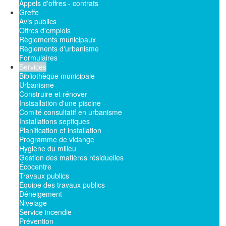
Appels d'offres - contrats
Greffe
Avis publics
Offres d'emplois
Règlements municipaux
Règlements d'urbanisme
Formulaires
Services
Bibliothèque municipale
Urbanisme
Construire et rénover
Instsallation d'une piscine
Comité consultatif en urbanisme
Installations septiques
Planification et installation
Programme de vidange
Hygiène du milieu
Gestion des matières résiduelles
Écocentre
Travaux publics
Équipe des travaux publics
Déneigement
Nivelage
Service incendie
Prévention