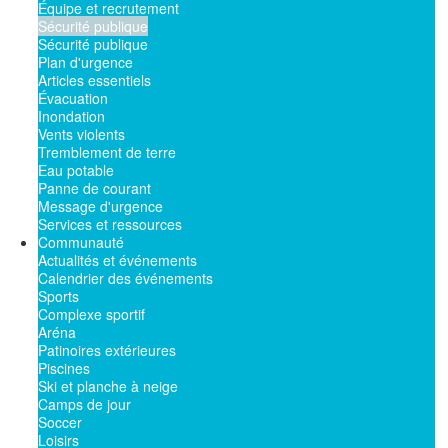
Équipe et recrutement
Sécurité publique
Sécurité publique
Plan d'urgence
Articles essentiels
Évacuation
Inondation
Vents violents
Tremblement de terre
Eau potable
Panne de courant
Message d'urgence
Services et ressources
Communauté
Actualités et événements
Calendrier des événements
Sports
Complexe sportif
Aréna
Patinoires extérieures
Piscines
Ski et planche à neige
Camps de jour
Soccer
Loisirs