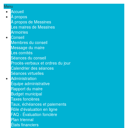
Menu
Accueil
À propos
À propos de Messines
Les maires de Messines
Armoiries
Conseil
Membres du conseil
Message du maire
Les comités
Séances du conseil
Procès-verbaux et ordres du jour
Calendrier des séances
Séances virtuelles
Administration
Équipe administrative
Rapport du maire
Budget municipal
Taxes foncières
Taux, échéances et paiements
Rôle d'évaluation en ligne
FAQ - Évaluation foncière
Plan triennal
États financiers