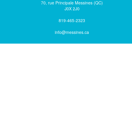
70, rue Principale Messines (QC)
J0X 2J0
819-465-2323
info@messines.ca