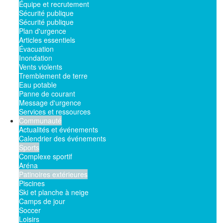
Équipe et recrutement
Sécurité publique
Sécurité publique
Plan d'urgence
Articles essentiels
Évacuation
Inondation
Vents violents
Tremblement de terre
Eau potable
Panne de courant
Message d'urgence
Services et ressources
Communauté
Actualités et événements
Calendrier des événements
Sports
Complexe sportif
Aréna
Patinoires extérieures
Piscines
Ski et planche à neige
Camps de jour
Soccer
Loisirs