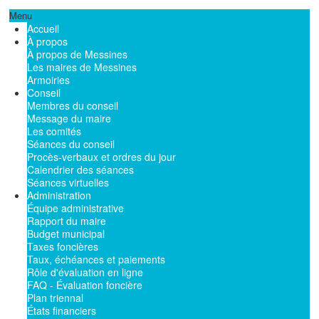
Menu
Accueil
À propos
À propos de Messines
Les maires de Messines
Armoiries
Conseil
Membres du conseil
Message du maire
Les comités
Séances du conseil
Procès-verbaux et ordres du jour
Calendrier des séances
Séances virtuelles
Administration
Équipe administrative
Rapport du maire
Budget municipal
Taxes foncières
Taux, échéances et paiements
Rôle d'évaluation en ligne
FAQ - Évaluation foncière
Plan triennal
États financiers