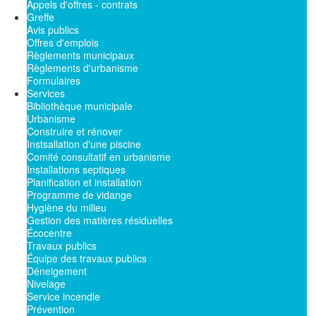
Appels d'offres - contrats
Greffe
Avis publics
Offres d'emplois
Règlements municipaux
Règlements d'urbanisme
Formulaires
Services
Bibliothèque municipale
Urbanisme
Construire et rénover
Instsallation d'une piscine
Comité consultatif en urbanisme
Installations septiques
Planification et installation
Programme de vidange
Hygiène du milieu
Gestion des matières résiduelles
Écocentre
Travaux publics
Équipe des travaux publics
Déneigement
Nivelage
Service incendie
Prévention