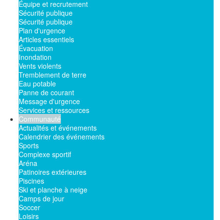
Équipe et recrutement
Sécurité publique
Sécurité publique
Plan d'urgence
Articles essentiels
Évacuation
Inondation
Vents violents
Tremblement de terre
Eau potable
Panne de courant
Message d'urgence
Services et ressources
Communauté
Actualités et événements
Calendrier des événements
Sports
Complexe sportif
Aréna
Patinoires extérieures
Piscines
Ski et planche à neige
Camps de jour
Soccer
Loisirs