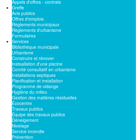
Appels d'offres - contrats
Greffe
Avis publics
Offres d'emplois
Règlements municipaux
Règlements d'urbanisme
Formulaires
Services
Bibliothèque municipale
Urbanisme
Construire et rénover
Instsallation d'une piscine
Comité consultatif en urbanisme
Installations septiques
Planification et installation
Programme de vidange
Hygiène du milieu
Gestion des matières résiduelles
Écocentre
Travaux publics
Équipe des travaux publics
Déneigement
Nivelage
Service incendie
Prévention