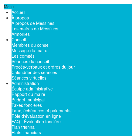
Menu
Accueil
À propos
À propos de Messines
Les maires de Messines
Armoiries
Conseil
Membres du conseil
Message du maire
Les comités
Séances du conseil
Procès-verbaux et ordres du jour
Calendrier des séances
Séances virtuelles
Administration
Équipe administrative
Rapport du maire
Budget municipal
Taxes foncières
Taux, échéances et paiements
Rôle d'évaluation en ligne
FAQ - Évaluation foncière
Plan triennal
États financiers