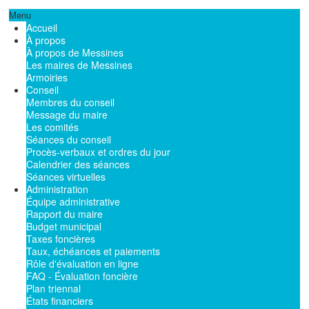
Menu
Accueil
À propos
À propos de Messines
Les maires de Messines
Armoiries
Conseil
Membres du conseil
Message du maire
Les comités
Séances du conseil
Procès-verbaux et ordres du jour
Calendrier des séances
Séances virtuelles
Administration
Équipe administrative
Rapport du maire
Budget municipal
Taxes foncières
Taux, échéances et paiements
Rôle d'évaluation en ligne
FAQ - Évaluation foncière
Plan triennal
États financiers