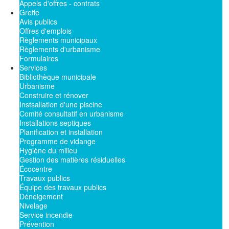
Appels d'offres - contrats
Greffe
Avis publics
Offres d'emplois
Règlements municipaux
Règlements d'urbanisme
Formulaires
Services
Bibliothèque municipale
Urbanisme
Construire et rénover
Instsallation d'une piscine
Comité consultatif en urbanisme
Installations septiques
Planification et installation
Programme de vidange
Hygiène du milieu
Gestion des matières résiduelles
Écocentre
Travaux publics
Équipe des travaux publics
Déneigement
Nivelage
Service incendie
Prévention