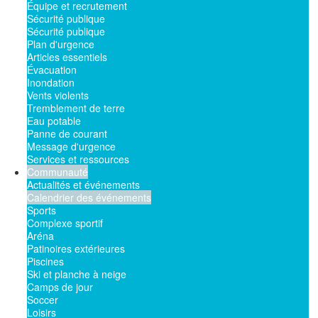
Équipe et recrutement
Sécurité publique
Sécurité publique
Plan d'urgence
Articles essentiels
Évacuation
Inondation
Vents violents
Tremblement de terre
Eau potable
Panne de courant
Message d'urgence
Services et ressources
Communauté
Actualités et événements
Calendrier des événements
Sports
Complexe sportif
Aréna
Patinoires extérieures
Piscines
Ski et planche à neige
Camps de jour
Soccer
Loisirs