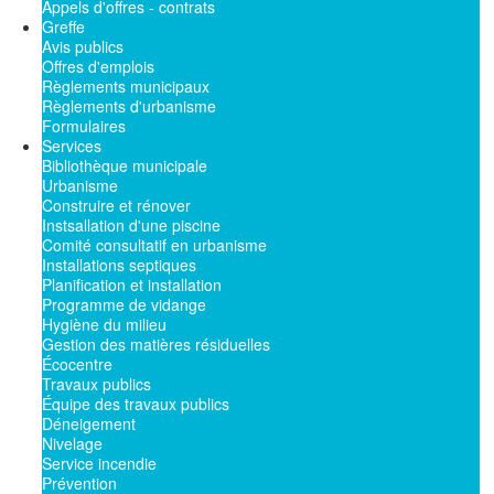
Appels d'offres - contrats
Greffe
Avis publics
Offres d'emplois
Règlements municipaux
Règlements d'urbanisme
Formulaires
Services
Bibliothèque municipale
Urbanisme
Construire et rénover
Instsallation d'une piscine
Comité consultatif en urbanisme
Installations septiques
Planification et installation
Programme de vidange
Hygiène du milieu
Gestion des matières résiduelles
Écocentre
Travaux publics
Équipe des travaux publics
Déneigement
Nivelage
Service incendie
Prévention