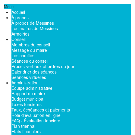
Menu
Accueil
À propos
À propos de Messines
Les maires de Messines
Armoiries
Conseil
Membres du conseil
Message du maire
Les comités
Séances du conseil
Procès-verbaux et ordres du jour
Calendrier des séances
Séances virtuelles
Administration
Équipe administrative
Rapport du maire
Budget municipal
Taxes foncières
Taux, échéances et paiements
Rôle d'évaluation en ligne
FAQ - Évaluation foncière
Plan triennal
États financiers