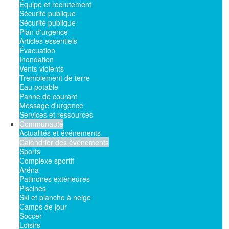
Équipe et recrutement
Sécurité publique
Sécurité publique
Plan d'urgence
Articles essentiels
Évacuation
Inondation
Vents violents
Tremblement de terre
Eau potable
Panne de courant
Message d'urgence
Services et ressources
Communauté
Actualités et événements
Calendrier des événements
Sports
Complexe sportif
Aréna
Patinoires extérieures
Piscines
Ski et planche à neige
Camps de jour
Soccer
Loisirs