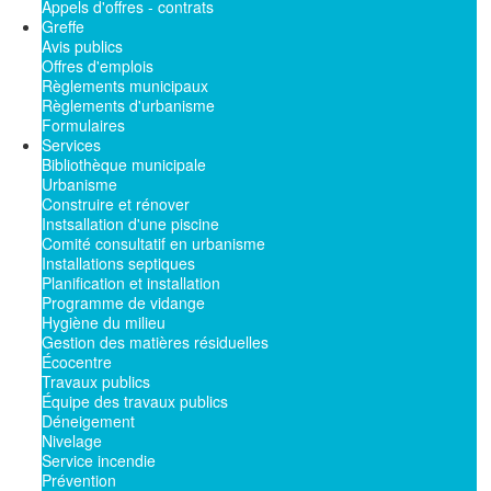
Appels d'offres - contrats
Greffe
Avis publics
Offres d'emplois
Règlements municipaux
Règlements d'urbanisme
Formulaires
Services
Bibliothèque municipale
Urbanisme
Construire et rénover
Instsallation d'une piscine
Comité consultatif en urbanisme
Installations septiques
Planification et installation
Programme de vidange
Hygiène du milieu
Gestion des matières résiduelles
Écocentre
Travaux publics
Équipe des travaux publics
Déneigement
Nivelage
Service incendie
Prévention