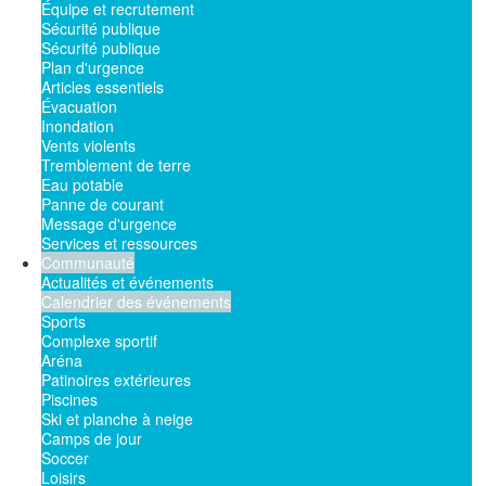
Équipe et recrutement
Sécurité publique
Sécurité publique
Plan d'urgence
Articles essentiels
Évacuation
Inondation
Vents violents
Tremblement de terre
Eau potable
Panne de courant
Message d'urgence
Services et ressources
Communauté
Actualités et événements
Calendrier des événements
Sports
Complexe sportif
Aréna
Patinoires extérieures
Piscines
Ski et planche à neige
Camps de jour
Soccer
Loisirs