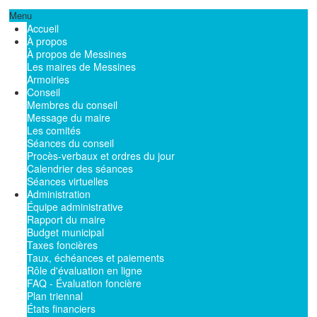
Menu
Accueil
À propos
À propos de Messines
Les maires de Messines
Armoiries
Conseil
Membres du conseil
Message du maire
Les comités
Séances du conseil
Procès-verbaux et ordres du jour
Calendrier des séances
Séances virtuelles
Administration
Équipe administrative
Rapport du maire
Budget municipal
Taxes foncières
Taux, échéances et paiements
Rôle d'évaluation en ligne
FAQ - Évaluation foncière
Plan triennal
États financiers