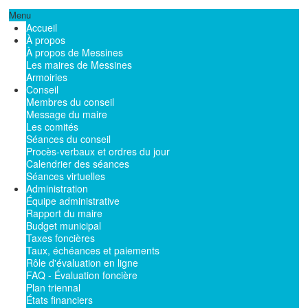
Menu
Accueil
À propos
À propos de Messines
Les maires de Messines
Armoiries
Conseil
Membres du conseil
Message du maire
Les comités
Séances du conseil
Procès-verbaux et ordres du jour
Calendrier des séances
Séances virtuelles
Administration
Équipe administrative
Rapport du maire
Budget municipal
Taxes foncières
Taux, échéances et paiements
Rôle d'évaluation en ligne
FAQ - Évaluation foncière
Plan triennal
États financiers