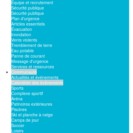
Équipe et recrutement
Sécurité publique
Sécurité publique
Plan d'urgence
Articles essentiels
Évacuation
Inondation
Vents violents
Tremblement de terre
Eau potable
Panne de courant
Message d'urgence
Services et ressources
Communauté
Actualités et événements
Calendrier des événements
Sports
Complexe sportif
Aréna
Patinoires extérieures
Piscines
Ski et planche à neige
Camps de jour
Soccer
Loisirs