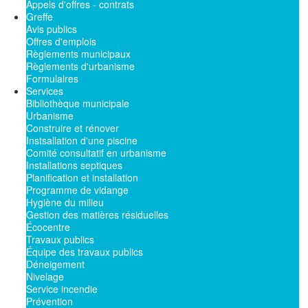
Appels d'offres - contrats
Greffe
Avis publics
Offres d'emplois
Règlements municipaux
Règlements d'urbanisme
Formulaires
Services
Bibliothèque municipale
Urbanisme
Construire et rénover
Instsallation d'une piscine
Comité consultatif en urbanisme
Installations septiques
Planification et installation
Programme de vidange
Hygiène du milieu
Gestion des matières résiduelles
Écocentre
Travaux publics
Équipe des travaux publics
Déneigement
Nivelage
Service incendie
Prévention