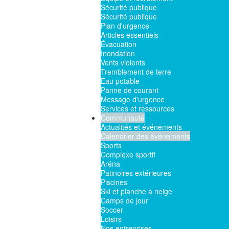
Sécurité publique
Sécurité publique
Plan d'urgence
Articles essentiels
Évacuation
Inondation
Vents violents
Tremblement de terre
Eau potable
Panne de courant
Message d'urgence
Services et ressources
Communauté
Actualités et événements
Calendrier des événements
Sports
Complexe sportif
Aréna
Patinoires extérieures
Piscines
Ski et planche à neige
Camps de jour
Soccer
Loisirs
Nos entreprises