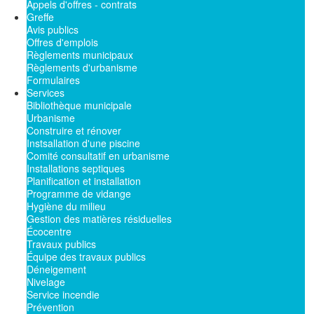
Appels d'offres - contrats
Greffe
Avis publics
Offres d'emplois
Règlements municipaux
Règlements d'urbanisme
Formulaires
Services
Bibliothèque municipale
Urbanisme
Construire et rénover
Instsallation d'une piscine
Comité consultatif en urbanisme
Installations septiques
Planification et installation
Programme de vidange
Hygiène du milieu
Gestion des matières résiduelles
Écocentre
Travaux publics
Équipe des travaux publics
Déneigement
Nivelage
Service incendie
Prévention