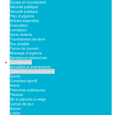
Équipe et recrutement
Sécurité publique
Sécurité publique
Plan d'urgence
Articles essentiels
Évacuation
Inondation
Vents violents
Tremblement de terre
Eau potable
Panne de courant
Message d'urgence
Services et ressources
Communauté
Actualités et événements
Calendrier des événements
Sports
Complexe sportif
Aréna
Patinoires extérieures
Piscines
Ski et planche à neige
Camps de jour
Soccer
Loisirs