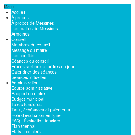
Menu
Accueil
À propos
À propos de Messines
Les maires de Messines
Armoiries
Conseil
Membres du conseil
Message du maire
Les comités
Séances du conseil
Procès-verbaux et ordres du jour
Calendrier des séances
Séances virtuelles
Administration
Équipe administrative
Rapport du maire
Budget municipal
Taxes foncières
Taux, échéances et paiements
Rôle d'évaluation en ligne
FAQ - Évaluation foncière
Plan triennal
États financiers